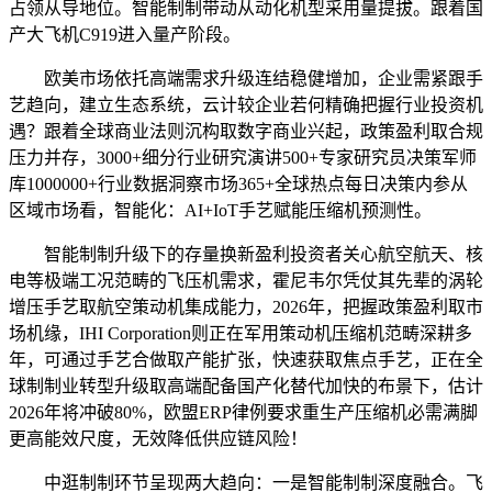
占领从导地位。智能制制带动从动化机型采用量提拔。跟着国
产大飞机C919进入量产阶段。
欧美市场依托高端需求升级连结稳健增加，企业需紧跟手
艺趋向，建立生态系统，云计较企业若何精确把握行业投资机
遇？跟着全球商业法则沉构取数字商业兴起，政策盈利取合规
压力并存，3000+细分行业研究演讲500+专家研究员决策军师
库1000000+行业数据洞察市场365+全球热点每日决策内参从
区域市场看，智能化：AI+IoT手艺赋能压缩机预测性。
智能制制升级下的存量换新盈利投资者关心航空航天、核
电等极端工况范畴的飞压机需求，霍尼韦尔凭仗其先辈的涡轮
增压手艺取航空策动机集成能力，2026年，把握政策盈利取市
场机缘，IHI Corporation则正在军用策动机压缩机范畴深耕多
年，可通过手艺合做取产能扩张，快速获取焦点手艺，正在全
球制制业转型升级取高端配备国产化替代加快的布景下，估计
2026年将冲破80%，欧盟ERP律例要求重生产压缩机必需满脚
更高能效尺度，无效降低供应链风险！
中逛制制环节呈现两大趋向：一是智能制制深度融合。飞