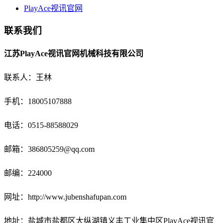
PlayAce视讯官网
联系我们
江苏PlayAce视讯官网机械科技有限公司
联系人：王林
手机：18005107888
电话：
0515-88588029
邮箱：
386805259@qq.com
邮编：224000
网址：http://www.jubenshafupan.com
地址：盐城市盐都区大纵湖镇义丰工业集中区PlayAce视讯官