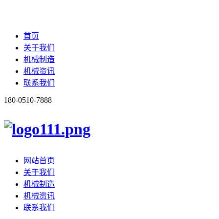
首页
关于我们
机械制造
机械资讯
联系我们
180-0510-7888
网站首页
关于我们
机械制造
机械资讯
联系我们