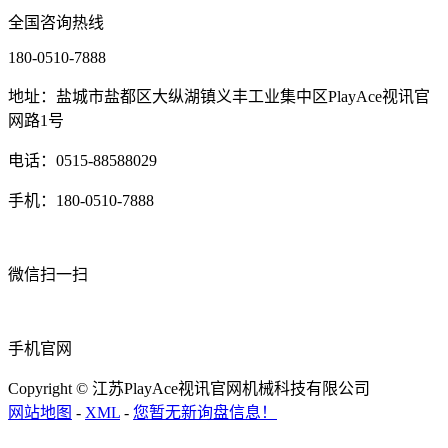
全国咨询热线
180-0510-7888
地址：盐城市盐都区大纵湖镇义丰工业集中区PlayAce视讯官
网路1号
电话：0515-88588029
手机：180-0510-7888
微信扫一扫
手机官网
Copyright © 江苏PlayAce视讯官网机械科技有限公司
网站地图
-
XML
-
您暂无新询盘信息！