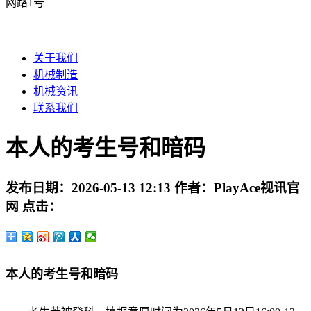
网路1号
关于我们
机械制造
机械资讯
联系我们
本人的考生号和暗码
发布日期：
2026-05-13 12:13
作者：
PlayAce视讯官
网
点击：
本人的考生号和暗码