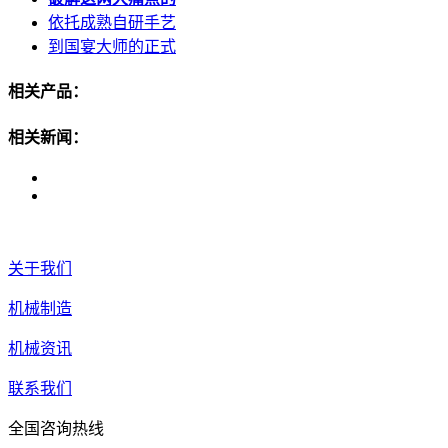
依托成熟自研手艺
到国宴大师的正式
相关产品：
相关新闻：
关于我们
机械制造
机械资讯
联系我们
全国咨询热线