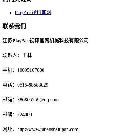
PlayAce视讯官网
联系我们
江苏PlayAce视讯官网机械科技有限公司
联系人：王林
手机：18005107888
电话：
0515-88588029
邮箱：
386805259@qq.com
邮编：224000
网址：http://www.jubenshafupan.com