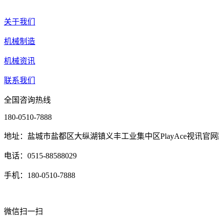
关于我们
机械制造
机械资讯
联系我们
全国咨询热线
180-0510-7888
地址：盐城市盐都区大纵湖镇义丰工业集中区PlayAce视讯官网
电话：0515-88588029
手机：180-0510-7888
微信扫一扫