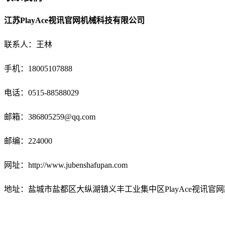
江苏PlayAce视讯官网机械科技有限公司
联系人：王林
手机：18005107888
电话：
0515-88588029
邮箱：
386805259@qq.com
邮编：224000
网址：http://www.jubenshafupan.com
地址：盐城市盐都区大纵湖镇义丰工业集中区PlayAce视讯官网