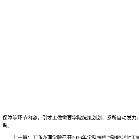
保障等环节内容，引才工做需要学院统策划划、系所自动发力。
调。
上一篇：工商办理学院召开2026年学科扶植“揭榜挂帅”工