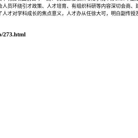
会人员环绕引才政策、人才培育、有组织科研等内容深切会商、
了人才对学科成长的焦点意义，人才办从任徐大可，明白副传授
/273.html