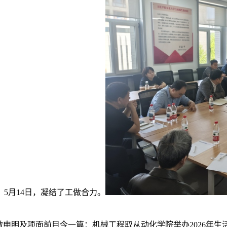
5月14日，凝结了工做合力。
做申明及项面前目今一篇：机械工程取从动化学院举办2026年