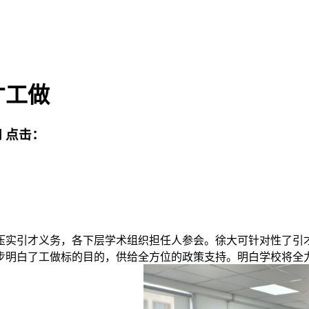
才工做
网
点击：
实引才义务，各下层学术组织担任人参会。徐大可针对性了引才
步明白了工做标的目的，供给全方位的政策支持。明白学校将全