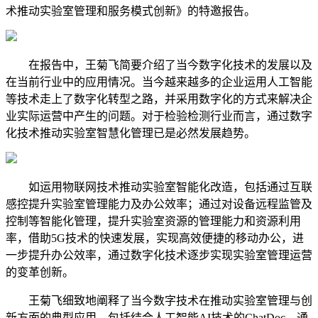
术推动实验室管理和服务模式创新》的特邀报告。
在报告中，王菊飞简要介绍了当今数字化技术的发展以及
在当前行业中的应用情况。当今越来越多的企业运用人工智能
等技术走上了数字化转型之路，并采用数字化的方式来解决企
业实际运营中产生的问题。对于检验检测行业而言，通过数字
化技术推动实验室智慧化管理已是必然发展趋势。
如运用物联网技术推动实验室智能化改造，包括通过互联
感控提升实验室管理能力及办公效率；通过对设备远程监管及
控制等智能化管理，提升实验室资源的管理能力和资源利用
率，借助5G技术的快速发展，实现高效便捷的移动办公，进
一步提升办公效率，通过数字化技术逐步实现实验室管理运营
的变革创新。
王菊飞细致地阐释了当今数字技术在推动实验室管理与创
新方面的典型应用。包括结合人工智能AI技术的ChatDoc，通