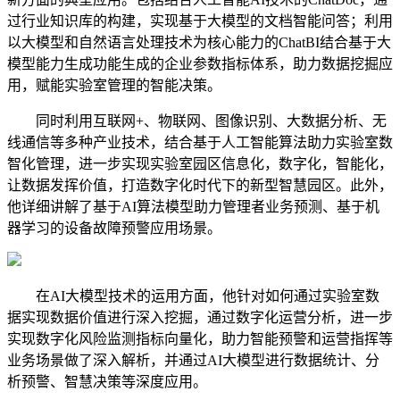
过行业知识库的构建，实现基于大模型的文档智能问答；利用
以大模型和自然语言处理技术为核心能力的ChatBI结合基于大
模型能力生成功能生成的企业参数指标体系，助力数据挖掘应
用，赋能实验室管理的智能决策。
同时利用互联网+、物联网、图像识别、大数据分析、无
线通信等多种产业技术，结合基于人工智能算法助力实验室数
智化管理，进一步实现实验室园区信息化，数字化，智能化，
让数据发挥价值，打造数字化时代下的新型智慧园区。此外，
他详细讲解了基于AI算法模型助力管理者业务预测、基于机
器学习的设备故障预警应用场景。
在AI大模型技术的运用方面，他针对如何通过实验室数
据实现数据价值进行深入挖掘，通过数字化运营分析，进一步
实现数字化风险监测指标向量化，助力智能预警和运营指挥等
业务场景做了深入解析，并通过AI大模型进行数据统计、分
析预警、智慧决策等深度应用。