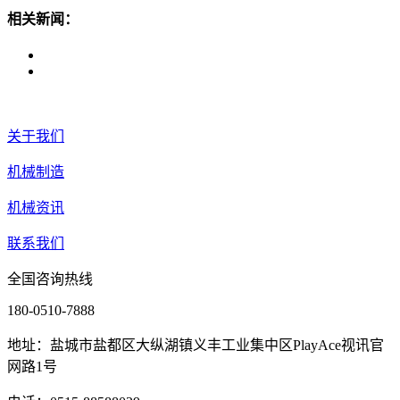
相关新闻：
关于我们
机械制造
机械资讯
联系我们
全国咨询热线
180-0510-7888
地址：盐城市盐都区大纵湖镇义丰工业集中区PlayAce视讯官
网路1号