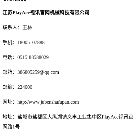
江苏PlayAce视讯官网机械科技有限公司
联系人：王林
手机：18005107888
电话：
0515-88588029
邮箱：
386805259@qq.com
邮编：224000
网址：http://www.jubenshafupan.com
地址：盐城市盐都区大纵湖镇义丰工业集中区PlayAce视讯官
网路1号