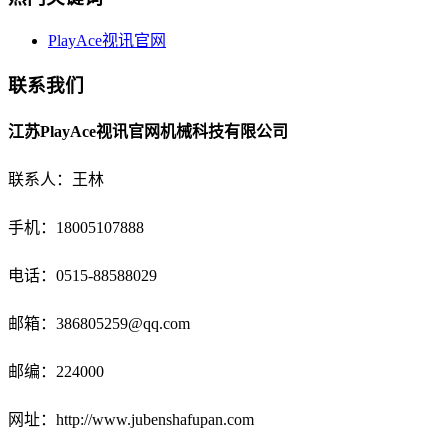
PlayAce视讯官网
联系我们
江苏PlayAce视讯官网机械科技有限公司
联系人：王林
手机：18005107888
电话：
0515-88588029
邮箱：
386805259@qq.com
邮编：224000
网址：http://www.jubenshafupan.com