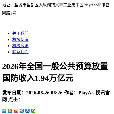
地址：盐城市盐都区大纵湖镇义丰工业集中区PlayAce视讯官
网路1号
关于我们
机械制造
机械资讯
联系我们
2026年全国一般公共预算放置
国防收入1.94万亿元
发布日期：
2026-06-26 06:26
作者：
PlayAce视讯官
网
点击：