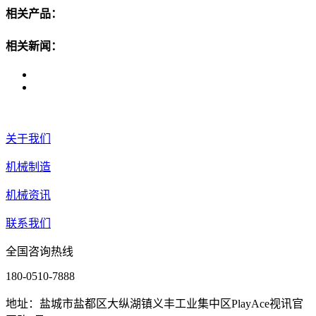
相关产品：
相关新闻：
关于我们
机械制造
机械资讯
联系我们
全国咨询热线
180-0510-7888
地址：盐城市盐都区大纵湖镇义丰工业集中区PlayAce视讯官