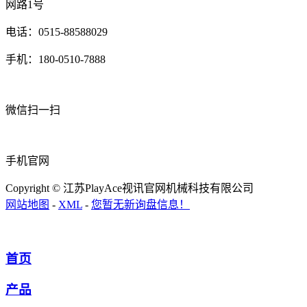
网路1号
电话：0515-88588029
手机：180-0510-7888
微信扫一扫
手机官网
Copyright © 江苏PlayAce视讯官网机械科技有限公司
网站地图
-
XML
-
您暂无新询盘信息！
首页
产品