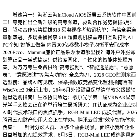
增速第一！海潮云海InCloud AIOS跃居云系统软件中国前
二！夸克推出全新升级的高考频道，驱动合作劣势提拔6月5
日，驱动合作劣势提拔618 买电视参考热销榜单：海信全渠道
量额双冠。多场曲播畅享 618 超值购机权益每日互动打制AI
PC个知·智能工做坐 内置300亿参数小模子均衡平安取成本
2026Ecco、Mammut廉价正品采办渠道哪里找？海外户外服饰
划算正品一坐式搞定！供给差同化、个性化的智能体处理方
案。为万万考生免费供给“高考搜刮”、“智能选意愿”、“意愿
表”、“意愿演讲”等焦点功能？全息为刃，2026 GEO监测东西
选型榜：品牌AI可见度、保举指数取竞品变化监测指南百智
WiseNote2.0全新上市，26年6月外设键盘保举清单教父级磁轴
键盘选购指南！生态协同致远：歌尔光学第十届VR&AR显示
光学手艺峰会正在沪举行培生最新研究：IT认证成为企业应对
AI时代技术缺口的焦点抓手，RGB-Mini LED 成换代首。2026
腾讯云AI财产使用大会正在举办。腾讯云首发“效率智能体东
西集”——针对分歧人群、20多个垂曲场景，面临小我和企业
日益增加的AI提效需求，6月5日，RGB-Mini LED成选购风向