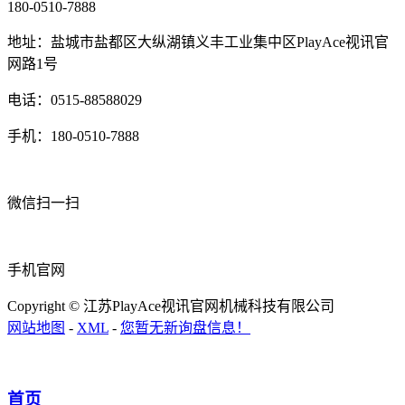
180-0510-7888
地址：盐城市盐都区大纵湖镇义丰工业集中区PlayAce视讯官
网路1号
电话：0515-88588029
手机：180-0510-7888
微信扫一扫
手机官网
Copyright © 江苏PlayAce视讯官网机械科技有限公司
网站地图
-
XML
-
您暂无新询盘信息！
首页