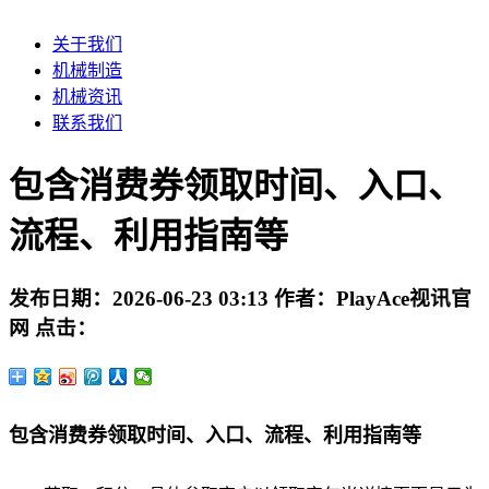
关于我们
机械制造
机械资讯
联系我们
包含消费券领取时间、入口、
流程、利用指南等
发布日期：
2026-06-23 03:13
作者：
PlayAce视讯官
网
点击：
包含消费券领取时间、入口、流程、利用指南等