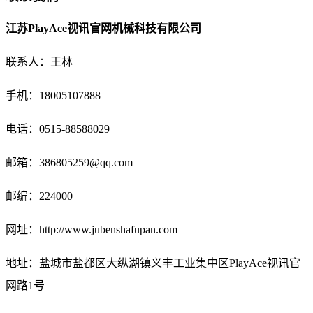
江苏PlayAce视讯官网机械科技有限公司
联系人：王林
手机：18005107888
电话：
0515-88588029
邮箱：
386805259@qq.com
邮编：224000
网址：http://www.jubenshafupan.com
地址：盐城市盐都区大纵湖镇义丰工业集中区PlayAce视讯官
网路1号