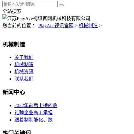
全站搜索
您当前的位置 ：
PlayAce视讯官网
>
机械制造
>
机械制造
关于我们
机械制造
机械资讯
联系我们
新闻中心
2022年前后上榜的收
礼聘企业高工承担
跟着制制能化、数
热门关键词