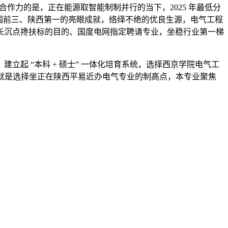
作力的是，正在能源取智能制制并行的当下，2025 年最低分
全国前三、陕西第一的亮眼成就，络绎不绝的优良生源，电气工程
长沉点搀扶标的目的、国度电网指定聘请专业，坐稳行业第一梯
 “本科 + 硕士” 一体化培育系统，选择西京学院电气工
，就是选择坐正在陕西平易近办电气专业的制高点，本专业聚焦