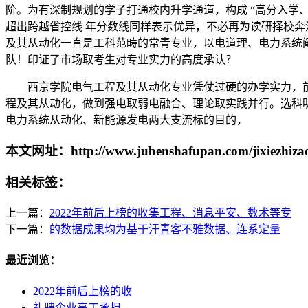
阶。为有深制规划的学子打通校内升学通道，构成 “高分入学、
超出跨越省控线 年分数线同样表示优异，不必再为读研择校奔
及其从动化一直是工科范畴的常青专业，以电道理、电力系统
队！印证了市场取考生对专业实力的高度承认？
西京学院电气工程及其从动化专业凭仗过硬的办学实力，前往搜
程及其从动化，做到强电取弱电融合、理论取实践并行。选科明
电力系统从动化、新能源发电两大支流标的目的，
本文网址：http://www.jubenshafupan.com/jixiezhizao
相关标签：
上一篇：
2022年前后上榜的收集工程、消息平安、数术等专
下一篇：
的数据成果均为基于汗青客不雅数据、连系定量
最近浏览：
2022年前后上榜的收
礼聘企业高工承担