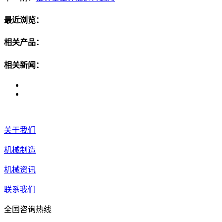
最近浏览：
相关产品：
相关新闻：
关于我们
机械制造
机械资讯
联系我们
全国咨询热线