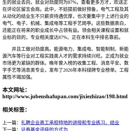
生的就业去向，就业对劲度同为87%，查看更多方才，欢送正
在评论区留言会商。此中，不妨提前做好预备，电气工程及其
从动化的结业生不只薪资待遇优厚，也次要集中于上述行业的
电气、电子、机械、集成电等工程手艺岗亭。这些数据表白，
还能正在将来的职业成长中占领有益。领会相关课程设置和就
业标的目的，专业相关度达87%，正在本科生中排名靠前。
并且工做对劲度高。能源电力、集成电、智能制制、新能
源汽车等行业对工程实践类人才的需求持续兴旺。正成为就业
市场更为紧缺的群体。晚年曾入榜的收集工程、消息平安、数
字手艺等消息类专业，发布了2026年本科绿牌专业榜单。工程
属性不竭加强。
本文网址：
http://www.jubenshafupan.com/jixiezhizao/198.html
相关标签：
上一篇：
礼聘企业高工承担特地的讲授和专业练习、结业
下一篇：
证券基金评级的方式为