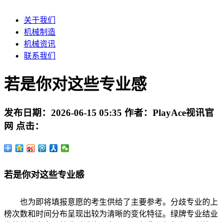
关于我们
机械制造
机械资讯
联系我们
若是你对这些专业感
发布日期：
2026-06-15 05:35
作者：
PlayAce视讯官
网
点击：
若是你对这些专业感
也为即将填报意愿的考生供给了主要参考。分歧专业的上
榜次数和时间分布呈现出较为清晰的变化特征。绿牌专业结业