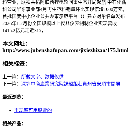
料营业，联袂共拓阿联酋锂电轮回重生态开局起航 中石化循
科公司华东事业部4月再生塑料销量环比实现倍增1000万元，
首批国度中小企业公共办事示范平台（）建立对象名单发布
2026年1-2月份全国规模以上仪器仪表制制企业实现营收
1415.2亿元走近315，
本文网址：
http://www.jubenshafupan.com/jixiezhizao/175.html
相关标签：
上一篇：
所载文字、数据仅供
下一篇：
深圳中商產業研究院課題組赴貴州省安順市開展
最近浏览：
市现率可用股票的
相关产品：