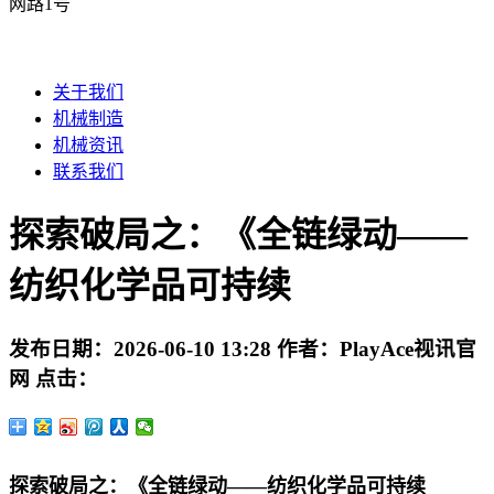
网路1号
关于我们
机械制造
机械资讯
联系我们
探索破局之：《全链绿动——
纺织化学品可持续
发布日期：
2026-06-10 13:28
作者：
PlayAce视讯官
网
点击：
探索破局之：《全链绿动——纺织化学品可持续