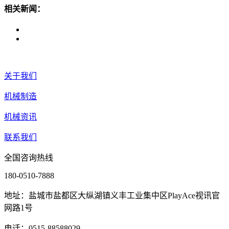
相关新闻：
关于我们
机械制造
机械资讯
联系我们
全国咨询热线
180-0510-7888
地址：盐城市盐都区大纵湖镇义丰工业集中区PlayAce视讯官
网路1号
电话：0515-88588029