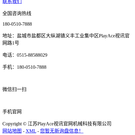
联系我们
全国咨询热线
180-0510-7888
地址：盐城市盐都区大纵湖镇义丰工业集中区PlayAce视讯官
网路1号
电话：0515-88588029
手机：180-0510-7888
微信扫一扫
手机官网
Copyright © 江苏PlayAce视讯官网机械科技有限公司
网站地图
-
XML
-
您暂无新询盘信息！