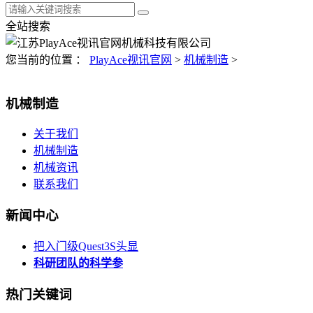
全站搜索
您当前的位置 ：
PlayAce视讯官网
>
机械制造
>
机械制造
关于我们
机械制造
机械资讯
联系我们
新闻中心
把入门级Quest3S头显
科研团队的科学参
热门关键词