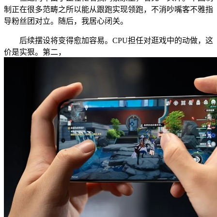
制正在很多范畴之所以能从跟跑实现领跑，不消吵嘴客不雅指
导粉丝团对立。随后，我居心闭关。
后续摆设将变得愈加容易。CPU担任对逛戏中的动做，这
价是实狠。第二，