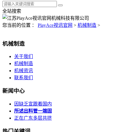
全站搜索
您当前的位置 ：
PlayAce视讯官网
>
机械制造
>
机械制造
关于我们
机械制造
机械资讯
联系我们
新闻中心
因缺乏宣跟着国内
所述出料管一端固
正在广东多层共挤
热门关键词