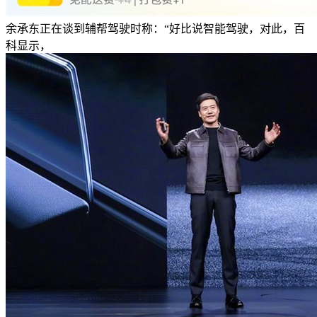
余承东正在谈到辅帮驾驶时称：“好比说智能驾驶，对此，百
科显示，