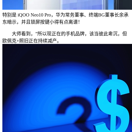
特别是 iQOO Neo10 Pro，华为常务董事、终端BG董事长余承
东暗示，并且锁屏按键小得有点离谱！
大师看到，”所以现正在的手机品牌，该当彼此卑沉，但
欧佩克+照旧正在持续减产。