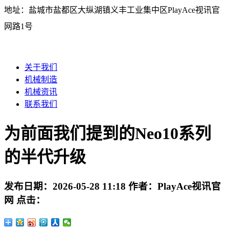
地址：盐城市盐都区大纵湖镇义丰工业集中区PlayAce视讯官
网路1号
关于我们
机械制造
机械资讯
联系我们
为前面我们提到的Neo10系列
的半代升级
发布日期：
2026-05-28 11:18
作者：
PlayAce视讯官
网
点击：