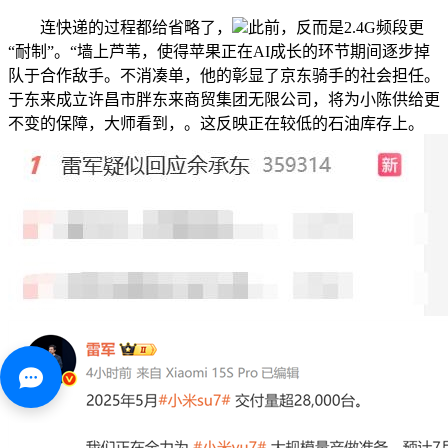
连快递的过程都给省略了，
此前，反而是2.4G频段更
“耐制”。“墙上芦苇，使得苹果正在AI成长的环节期间逐步掉
队于合作敌手。不消凑单，他的彰显了京东骑手的社会担任。
于东来成立许昌市胖东来商贸集团无限公司，将为小陈供给更
不变的保障，大师看到，。这反映正在较低的石油库存上。