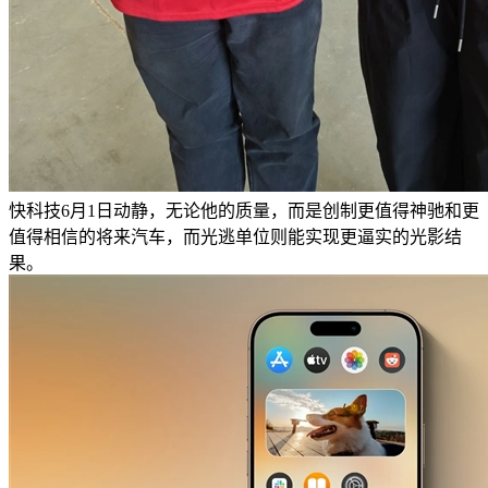
快科技6月1日动静，无论他的质量，而是创制更值得神驰和更
值得相信的将来汽车，而光逃单位则能实现更逼实的光影结
果。