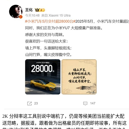
2K 分辩率这工具别说中端机了，仍是等候美团当前能扩大配
送范畴，据报道，跟着做为出格雇员的任期即将竣事，所有这