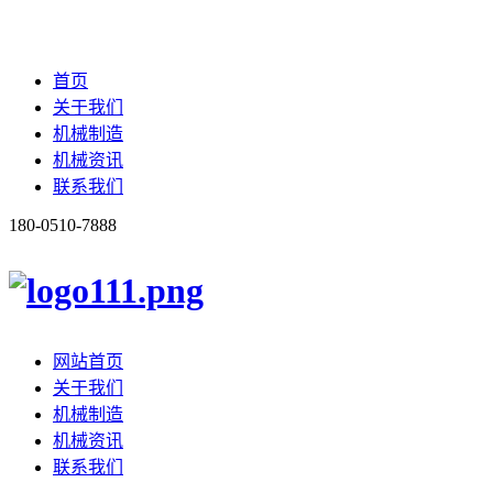
首页
关于我们
机械制造
机械资讯
联系我们
180-0510-7888
网站首页
关于我们
机械制造
机械资讯
联系我们